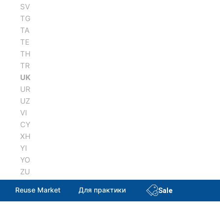
SV
TG
TA
TE
TH
TR
UK
UR
UZ
VI
CY
XH
YI
YO
ZU
Reuse Market
Для практики
Sale