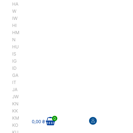
HA
W
IW
HI
HM
N
HU
IS
IG
ID
GA
IT
JA
JW
KN
KK
KM
0
0,00
₴
KO
KU