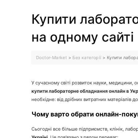
Купити лаборато
на одному сайті
Doctor-Market
>
Без категорії
>
Купити лабора
У сучасному світі розвиток науки, медицини,
купити лабораторне обладнання онлайн в Укр
необхідне: від дрібних витратних матеріалів д
Чому варто обрати онлайн‑поку
Сьогодні все більше підприємств, клінік, лабо
Україні
. Це пов’язано з рядом переваг: