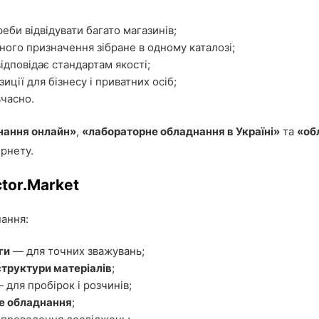
би відвідувати багато магазинів;
ого призначення зібране в одному каталозі;
ідповідає стандартам якості;
иції для бізнесу і приватних осіб;
вчасно.
нання онлайн»
,
«лабораторне обладнання в Україні»
та
«об
рнету.
tor.Market
ання:
ги
— для точних зважувань;
структури матеріалів
;
 для пробірок і розчинів;
не обладнання
;