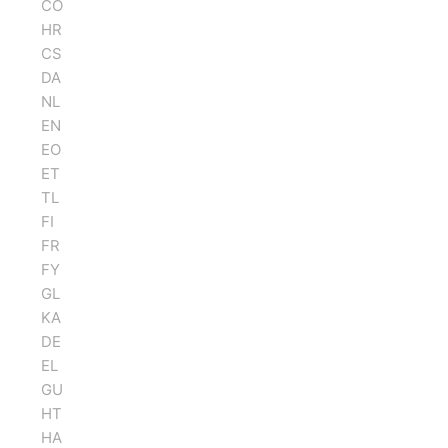
CO
HR
CS
DA
NL
EN
EO
ET
TL
FI
FR
FY
GL
KA
DE
EL
GU
HT
HA