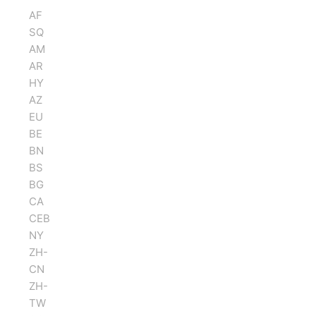
AF
SQ
AM
AR
HY
AZ
EU
BE
BN
BS
BG
CA
CEB
NY
ZH-
CN
ZH-
TW