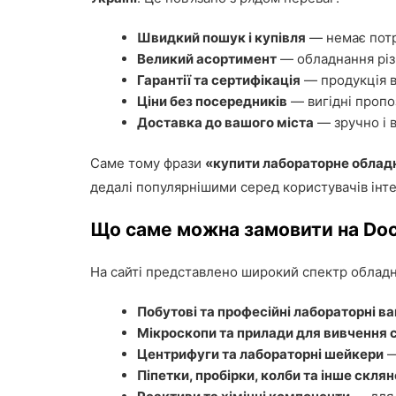
Швидкий пошук і купівля
— немає потре
Великий асортимент
— обладнання різн
Гарантії та сертифікація
— продукція в
Ціни без посередників
— вигідні пропоз
Доставка до вашого міста
— зручно і 
Саме тому фрази
«купити лабораторне облад
дедалі популярнішими серед користувачів інте
Що саме можна замовити на Doc
На сайті представлено широкий спектр обладн
Побутові та професійні лабораторні ва
Мікроскопи та прилади для вивчення 
Центрифуги та лабораторні шейкери
—
Піпетки, пробірки, колби та інше скля