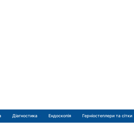
а
Діагностика
Ендоскопія
Герніостеплери та сітки