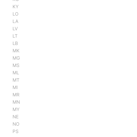
KY
LO
LA
LV
LT
LB
MK
MG
MS
ML
MT
MI
MR
MN
MY
NE
NO
PS