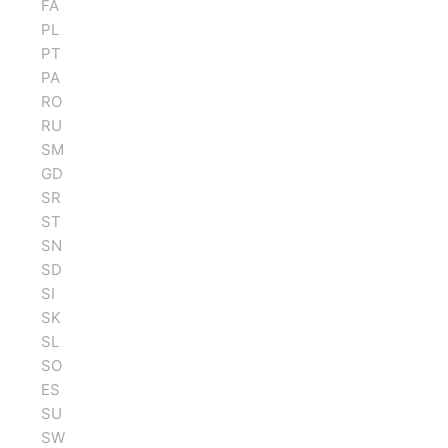
FA
PL
PT
PA
RO
RU
SM
GD
SR
ST
SN
SD
SI
SK
SL
SO
ES
SU
SW