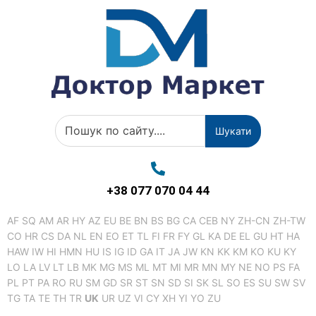
Шукати
+38 077 070 04 44
AF
SQ
AM
AR
HY
AZ
EU
BE
BN
BS
BG
CA
CEB
NY
ZH-CN
ZH-TW
CO
HR
CS
DA
NL
EN
EO
ET
TL
FI
FR
FY
GL
KA
DE
EL
GU
HT
HA
HAW
IW
HI
HMN
HU
IS
IG
ID
GA
IT
JA
JW
KN
KK
KM
KO
KU
KY
LO
LA
LV
LT
LB
MK
MG
MS
ML
MT
MI
MR
MN
MY
NE
NO
PS
FA
PL
PT
PA
RO
RU
SM
GD
SR
ST
SN
SD
SI
SK
SL
SO
ES
SU
SW
SV
TG
TA
TE
TH
TR
UK
UR
UZ
VI
CY
XH
YI
YO
ZU