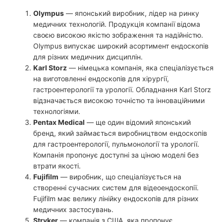
Olympus
— японський виробник, лідер на ринку
медичних технологій. Продукція компанії відома
своєю високою якістю зображення та надійністю.
Olympus випускає широкий асортимент ендоскопів
для різних медичних дисциплін.
Karl Storz
— німецька компанія, яка спеціалізується
на виготовленні ендоскопів для хірургії,
гастроентерології та урології. Обладнання Karl Storz
відзначається високою точністю та інноваційними
технологіями.
Pentax Medical
— ще один відомий японський
бренд, який займається виробництвом ендоскопів
для гастроентерології, пульмонології та урології.
Компанія пропонує доступні за ціною моделі без
втрати якості.
Fujifilm
— виробник, що спеціалізується на
створенні сучасних систем для відеоендоскопії.
Fujifilm має велику лінійку ендоскопів для різних
медичних застосувань.
Stryker
— компанія з США, яка пропонує