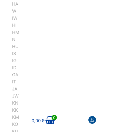
HA
W
IW
HI
HM
N
HU
IS
IG
ID
GA
IT
JA
JW
KN
KK
KM
0
0,00
₴
KO
KU