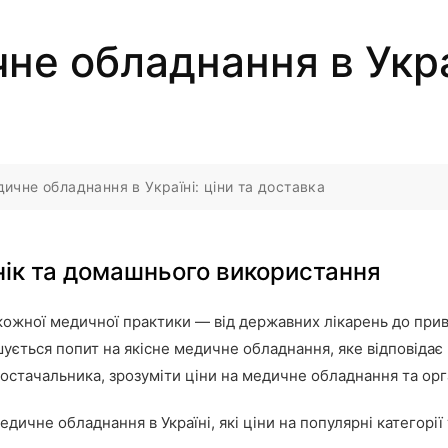
не обладнання в Украї
ичне обладнання в Україні: ціни та доставка
нік та домашнього використання
жної медичної практики — від державних лікарень до прива
шується попит на якісне медичне обладнання, яке відповіда
стачальника, зрозуміти ціни на медичне обладнання та орга
едичне обладнання в Україні, які ціни на популярні категорії