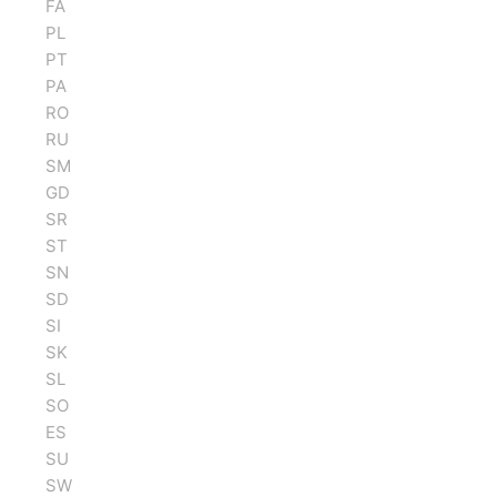
FA
PL
PT
PA
RO
RU
SM
GD
SR
ST
SN
SD
SI
SK
SL
SO
ES
SU
SW