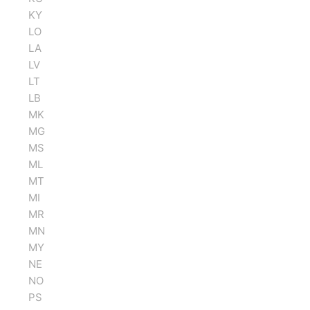
KY
LO
LA
LV
LT
LB
MK
MG
MS
ML
MT
MI
MR
MN
MY
NE
NO
PS