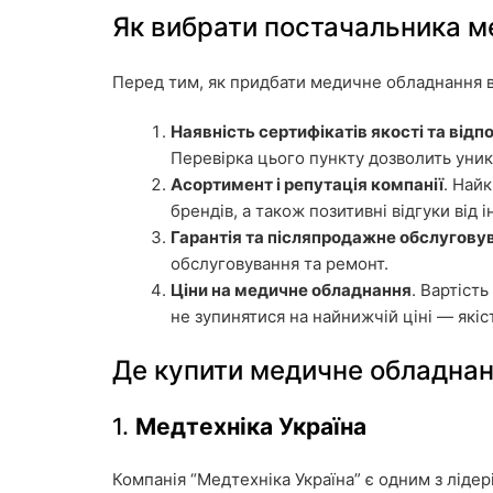
Як вибрати постачальника м
Перед тим, як придбати медичне обладнання в 
Наявність сертифікатів якості та відп
Перевірка цього пункту дозволить уник
Асортимент і репутація компанії
. Най
брендів, а також позитивні відгуки від 
Гарантія та післяпродажне обслугову
обслуговування та ремонт.
Ціни на медичне обладнання
. Вартіст
не зупинятися на найнижчій ціні — якіс
Де купити медичне обладнанн
1.
Медтехніка Україна
Компанія “Медтехніка Україна” є одним з ліде