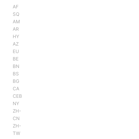
AF
SQ
AM
AR
HY
AZ
EU
BE
BN
BS
BG
CA
CEB
NY
ZH-
CN
ZH-
TW