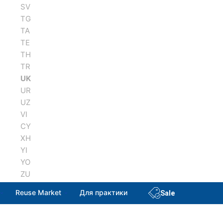
SV
TG
TA
TE
TH
TR
UK
UR
UZ
VI
CY
XH
YI
YO
ZU
Reuse Market
Для практики
Sale