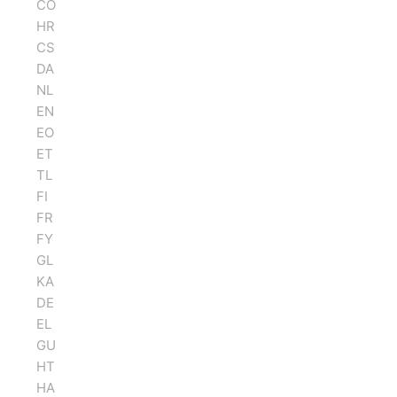
CO
HR
CS
DA
NL
EN
EO
ET
TL
FI
FR
FY
GL
KA
DE
EL
GU
HT
HA