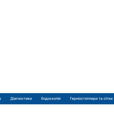
а
Діагностика
Ендоскопія
Герніостеплери та сітки